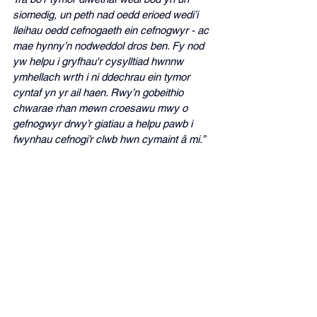
siomedig, un peth nad oedd erioed wedi’i 
lleihau oedd cefnogaeth ein cefnogwyr - ac 
mae hynny’n nodweddol dros ben. Fy nod 
yw helpu i gryfhau'r cysylltiad hwnnw 
ymhellach wrth i ni ddechrau ein tymor 
cyntaf yn yr ail haen. Rwy’n gobeithio 
chwarae rhan mewn croesawu mwy o 
gefnogwyr drwy’r giatiau a helpu pawb i 
fwynhau cefnogi’r clwb hwn cymaint â mi.”
Croeso, Ethan!