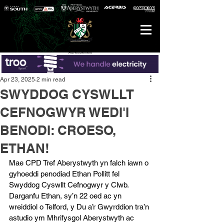
Advertisement
Apr 23, 2025
2 min read
SWYDDOG CYSWLLT
CEFNOGWYR WEDI'I
BENODI: CROESO,
ETHAN!
Mae CPD Tref Aberystwyth yn falch iawn o 
gyhoeddi penodiad Ethan Pollitt fel 
Swyddog Cyswllt Cefnogwyr y Clwb.
Darganfu Ethan, sy’n 22 oed ac yn 
wreiddiol o Telford, y Du a’r Gwyrddion tra’n 
astudio ym Mhrifysgol Aberystwyth ac 