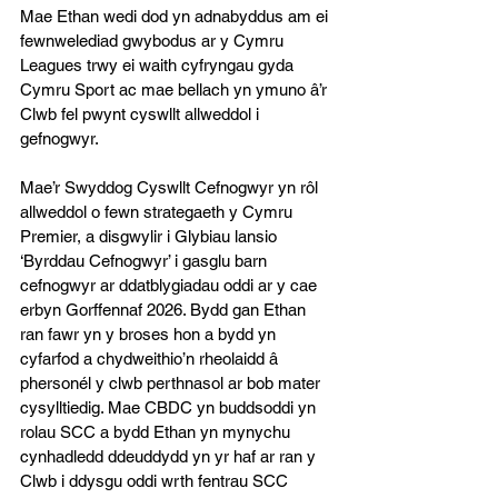
Mae Ethan wedi dod yn adnabyddus am ei 
fewnwelediad gwybodus ar y Cymru 
Leagues trwy ei waith cyfryngau gyda 
Cymru Sport ac mae bellach yn ymuno â’r 
Clwb fel pwynt cyswllt allweddol i 
gefnogwyr.
Mae’r Swyddog Cyswllt Cefnogwyr yn rôl 
allweddol o fewn strategaeth y Cymru 
Premier, a disgwylir i Glybiau lansio 
‘Byrddau Cefnogwyr’ i gasglu barn 
cefnogwyr ar ddatblygiadau oddi ar y cae 
erbyn Gorffennaf 2026. Bydd gan Ethan 
ran fawr yn y broses hon a bydd yn 
cyfarfod a chydweithio’n rheolaidd â 
phersonél y clwb perthnasol ar bob mater 
cysylltiedig. Mae CBDC yn buddsoddi yn 
rolau SCC a bydd Ethan yn mynychu 
cynhadledd ddeuddydd yn yr haf ar ran y 
Clwb i ddysgu oddi wrth fentrau SCC 