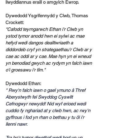
llwyddiannus eraill o amgylch Ewrop.
Dywedodd Ysgrifennydd y Clwb, Thomas 
Crockett:
"Cafodd teyrngarwch Ethan i'r Clwb yn 
ystod tymor anodd hwn ei sylwi ac mae 
hefyd wedi dangos dealltwriaeth a 
diddordeb cryf yn strategaethau'r Clwb ar y 
cae ac oddi ar y cae. Mae hyn yn ei wneud 
yn benodiad gwych ac rydym yn falch iawn 
o'i groesawu i'r tîm."
Dywedodd Ethan:
"
Rwy'n falch iawn o gael ymuno â Thref 
Aberystwyth fel Swyddog Cyswllt 
Cefnogwyr newydd! Nid wyf erioed wedi 
cuddio fy nghariad at y clwb hwn, ac rwy'n 
gyffrous i fod yn rhan o bethau y tu ôl i'r 
llenni nawr.
Tra bo'r tymor diwethaf wedi bod yn un 